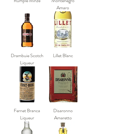
Rumple Minze
Montenegro
Amaro
Drambuie Scotch
Lillet Blanc
Liqueur
Fernet Branca
Disaronno
Liqueur
Amaretto